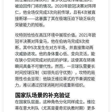
被迫回传门将的情况。2020年欧冠决赛对阵拜
仁，他全场仅完成3次向前传球，且有4次被直
接断球——这暴露了其在极端压迫下缺乏纵向
突破能力的短板。
坎特则恰恰在高压环境中展现价值。2021年欧
冠半决赛对阵皇马，他在伯纳乌完成9次抢
断，其中5次发生在对方半场，并直接策动两
次威胁进攻。他的身体重心低、变向灵活，能
在狭小空间完成对抗后的护球，这使其在转换
瞬间具备不可替代性。然而，一旦球队需要长
时间控球压制（如领先后守优势），坎特的局
限性也会显现：他缺乏维拉蒂式的节奏调控能
力，难以通过控球消耗时间或重新组织。
国家队场景的补充验证
在国家队层面，这种角色分化同样成立。维拉
蒂在意大利队（尤其是曼奇尼执教时期）更多