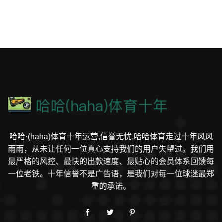
哈哈·(haha)体育十年运营,信誉无忧,哈哈体育走过十年风风
雨雨，从未让任何一位真心支持我们的用户失望过。我们用
最严格的风控、最快的出款速度、最贴心的会员体系回馈每
一位老铁。十年信誉不是广告语，是我们对每一位球迷最郑
重的承诺。