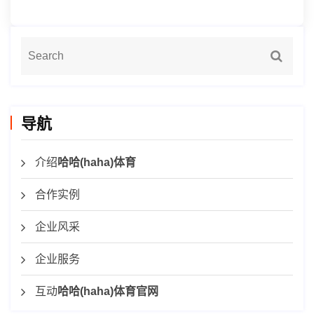
导航
介绍
哈哈(haha)体育
合作实例
企业风采
企业服务
互动
哈哈(haha)体育官网