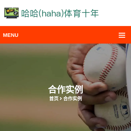
合作实例
首页
合作实例