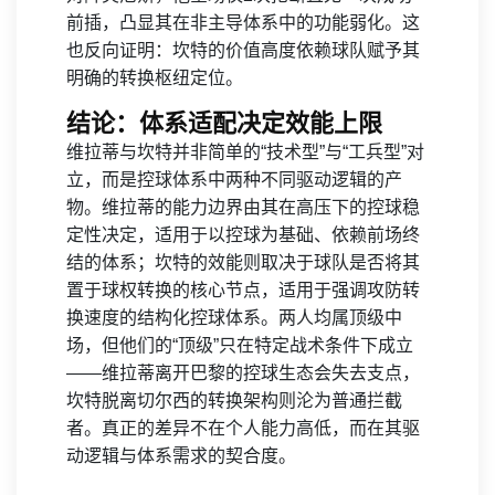
前插，凸显其在非主导体系中的功能弱化。这
也反向证明：坎特的价值高度依赖球队赋予其
明确的转换枢纽定位。
结论：体系适配决定效能上限
维拉蒂与坎特并非简单的“技术型”与“工兵型”对
立，而是控球体系中两种不同驱动逻辑的产
物。维拉蒂的能力边界由其在高压下的控球稳
定性决定，适用于以控球为基础、依赖前场终
结的体系；坎特的效能则取决于球队是否将其
置于球权转换的核心节点，适用于强调攻防转
换速度的结构化控球体系。两人均属顶级中
场，但他们的“顶级”只在特定战术条件下成立
——维拉蒂离开巴黎的控球生态会失去支点，
坎特脱离切尔西的转换架构则沦为普通拦截
者。真正的差异不在个人能力高低，而在其驱
动逻辑与体系需求的契合度。