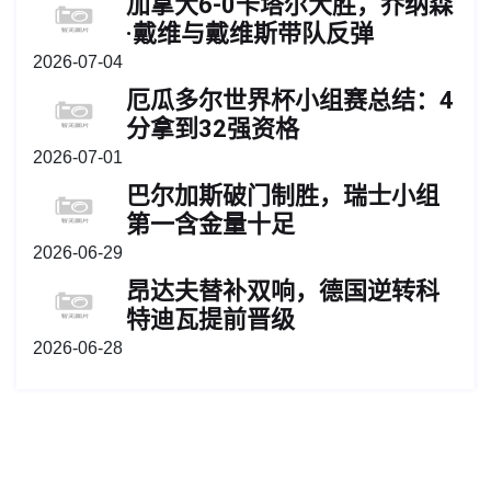
加拿大6-0卡塔尔大胜，乔纳森
·戴维与戴维斯带队反弹
2026-07-04
厄瓜多尔世界杯小组赛总结：4
分拿到32强资格
2026-07-01
巴尔加斯破门制胜，瑞士小组
第一含金量十足
2026-06-29
昂达夫替补双响，德国逆转科
特迪瓦提前晋级
2026-06-28