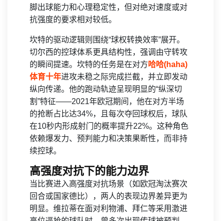
脚出球能力和心理稳定性，但对绝对速度或对
抗强度的要求相对较低。
坎特的驱动逻辑则围绕“球权转换效率”展开。
切尔西的控球体系更具结构性，强调由守转攻
的瞬间提速。坎特的任务是在对方
哈哈(haha)
体育十年
进攻未稳之际完成拦截，并立即发动
纵向传递。他的跑动轨迹呈现明显的“纵深切
割”特征——2021年欧冠期间，他在对方半场
的抢断占比达34%，且每次夺回球权后，球队
在10秒内形成射门的概率提升22%。这种角色
依赖爆发力、预判能力和决策果断性，而非持
续控球。
高强度对抗下的能力边界
当比赛进入高强度对抗场景（如欧冠淘汰赛次
回合或国家德比），两人的表现边界差异更为
明显。维拉蒂在面对利物浦、拜仁等采用激进
高位逼抢的球队时，曾多次出现传球被预判、