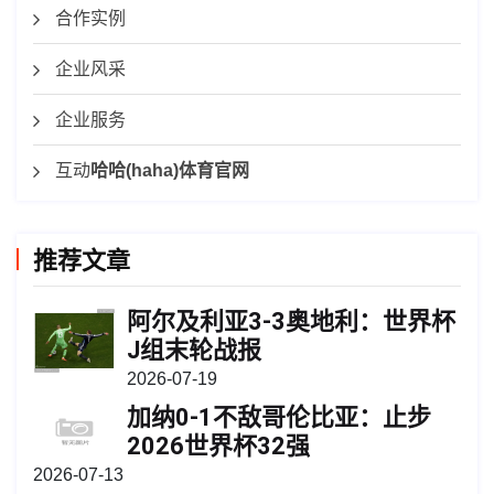
合作实例
企业风采
企业服务
互动
哈哈(haha)体育官网
推荐文章
阿尔及利亚3-3奥地利：世界杯
J组末轮战报
2026-07-19
加纳0-1不敌哥伦比亚：止步
2026世界杯32强
2026-07-13