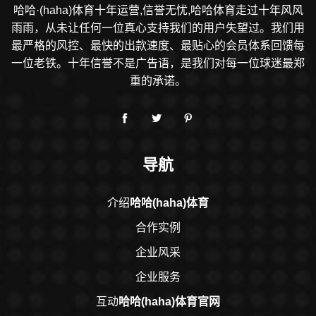
哈哈·(haha)体育十年运营,信誉无忧,哈哈体育走过十年风风
雨雨，从未让任何一位真心支持我们的用户失望过。我们用
最严格的风控、最快的出款速度、最贴心的会员体系回馈每
一位老铁。十年信誉不是广告语，是我们对每一位球迷最郑
重的承诺。
导航
介绍
哈哈(haha)体育
合作实例
企业风采
企业服务
互动
哈哈(haha)体育官网