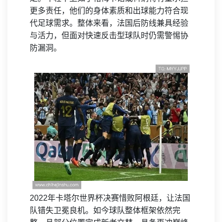
更多责任，他们的身体素质和出球能力符合现
代足球需求。整体来看，法国后防线兼具经验
与活力，但面对快速反击型球队时仍需警惕协
防漏洞。
2022年卡塔尔世界杯决赛惜败阿根廷，让法国
队错失卫冕良机。如今球队整体框架依然完