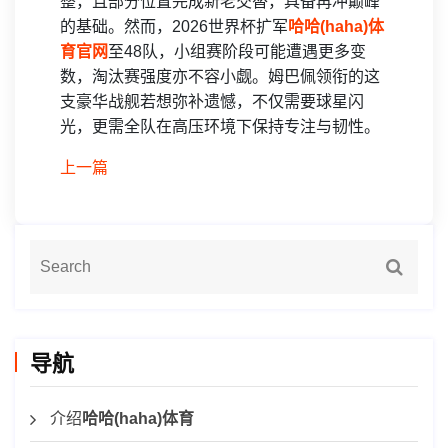
整，且部分位置完成新老交替，具备再冲巅峰
的基础。然而，2026世界杯扩军
哈哈(haha)体
育官网
至48队，小组赛阶段可能遭遇更多变
数，淘汰赛强度亦不容小觑。姆巴佩领衔的这
支豪华战舰若想弥补遗憾，不仅需要球星闪
光，更需全队在高压环境下保持专注与韧性。
上一篇
导航
介绍
哈哈(haha)体育