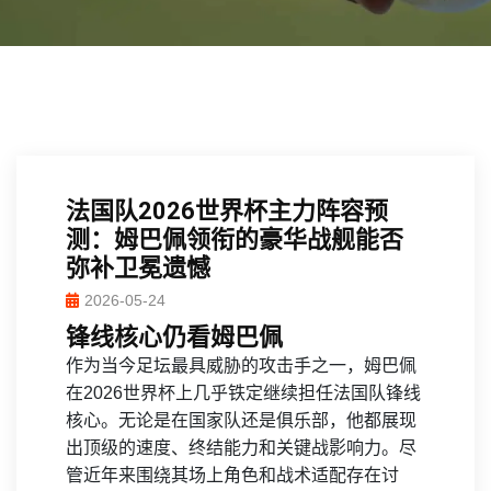
法国队2026世界杯主力阵容预
测：姆巴佩领衔的豪华战舰能否
弥补卫冕遗憾
2026-05-24
锋线核心仍看姆巴佩
作为当今足坛最具威胁的攻击手之一，姆巴佩
在2026世界杯上几乎铁定继续担任法国队锋线
核心。无论是在国家队还是俱乐部，他都展现
出顶级的速度、终结能力和关键战影响力。尽
管近年来围绕其场上角色和战术适配存在讨