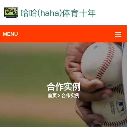
合作实例
首页
合作实例