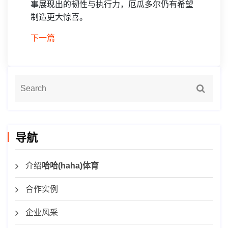
事展现出的韧性与执行力，厄瓜多尔仍有希望
制造更大惊喜。
下一篇
导航
介绍
哈哈(haha)体育
合作实例
企业风采