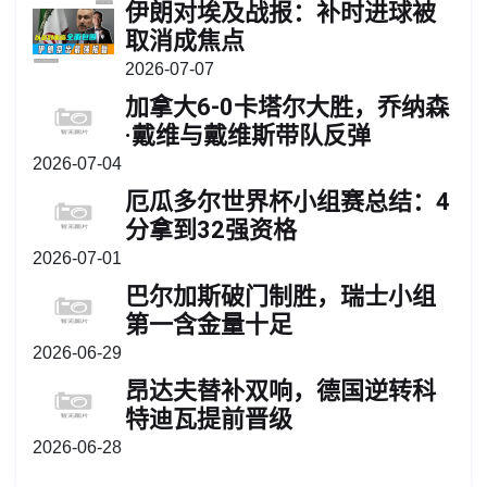
伊朗对埃及战报：补时进球被
取消成焦点
2026-07-07
加拿大6-0卡塔尔大胜，乔纳森
·戴维与戴维斯带队反弹
2026-07-04
厄瓜多尔世界杯小组赛总结：4
分拿到32强资格
2026-07-01
巴尔加斯破门制胜，瑞士小组
第一含金量十足
2026-06-29
昂达夫替补双响，德国逆转科
特迪瓦提前晋级
2026-06-28