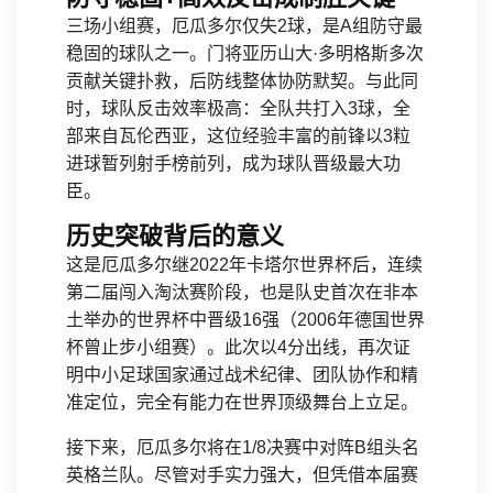
三场小组赛，厄瓜多尔仅失2球，是A组防守最
稳固的球队之一。门将亚历山大·多明格斯多次
贡献关键扑救，后防线整体协防默契。与此同
时，球队反击效率极高：全队共打入3球，全
部来自瓦伦西亚，这位经验丰富的前锋以3粒
进球暂列射手榜前列，成为球队晋级最大功
臣。
历史突破背后的意义
这是厄瓜多尔继2022年卡塔尔世界杯后，连续
第二届闯入淘汰赛阶段，也是队史首次在非本
土举办的世界杯中晋级16强（2006年德国世界
杯曾止步小组赛）。此次以4分出线，再次证
明中小足球国家通过战术纪律、团队协作和精
准定位，完全有能力在世界顶级舞台上立足。
接下来，厄瓜多尔将在1/8决赛中对阵B组头名
英格兰队。尽管对手实力强大，但凭借本届赛