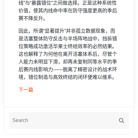
线”与“暴露错位”之间做选择。正是这种系统性
价值，使其内线命中率在防守强度更高的季后
赛不降反升。
因此，所谓“显著提升”并非孤立数据现象，而
是活塞整体防守反击与半场阵地战中，挡拆错
位策略成功激活华莱士终结效率的必然结果。
这也解释了为何他在离开活塞体系后，尽管个
人能力未明显下滑，却再未复制同等水平的季
后赛内线影响力——脱离了精密设计的战术环
境，错位制造与高效终结的闭环便难以维系。
下一篇