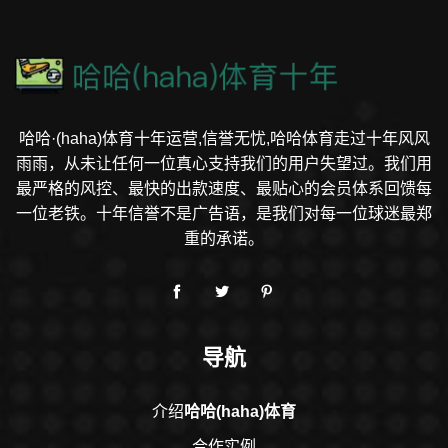
哈哈·(haha)体育十年运营,信誉无忧,哈哈体育走过十年风风
雨雨，从未让任何一位真心支持我们的用户失望过。我们用
最严格的风控、最快的出款速度、最贴心的会员体系回馈每
一位老铁。十年信誉不是广告语，是我们对每一位球迷最郑
重的承诺。
导航
介绍
哈哈(haha)体育
合作实例