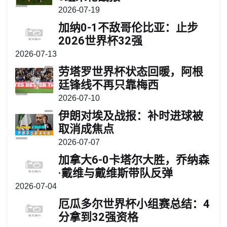
2026-07-19
加纳0-1不敌哥伦比亚：止步
2026世界杯32强
2026-07-13
劳塔罗世界杯状态回暖，阿根
廷锋线不再只靠梅西
2026-07-10
伊朗对埃及战报：补时进球被
取消成焦点
2026-07-07
加拿大6-0卡塔尔大胜，乔纳森
·戴维与戴维斯带队反弹
2026-07-04
厄瓜多尔世界杯小组赛总结：4
分拿到32强资格