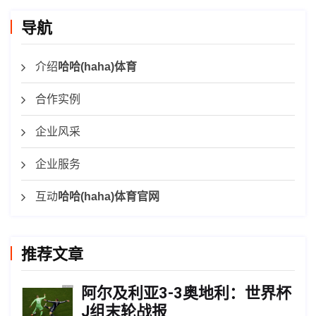
导航
介绍
哈哈(haha)体育
合作实例
企业风采
企业服务
互动
哈哈(haha)体育官网
推荐文章
阿尔及利亚3-3奥地利：世界杯
J组末轮战报