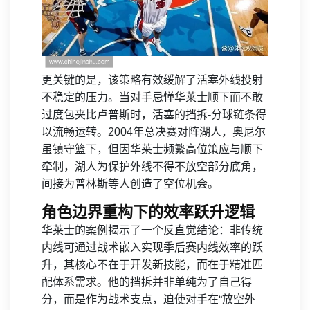
更关键的是，该策略有效缓解了活塞外线投射
不稳定的压力。当对手忌惮华莱士顺下而不敢
过度包夹比卢普斯时，活塞的挡拆-分球链条得
以流畅运转。2004年总决赛对阵湖人，奥尼尔
虽镇守篮下，但因华莱士频繁高位策应与顺下
牵制，湖人为保护外线不得不放空部分底角，
间接为普林斯等人创造了空位机会。
角色边界重构下的效率跃升逻辑
华莱士的案例揭示了一个反直觉结论：非传统
内线可通过战术嵌入实现季后赛内线效率的跃
升，其核心不在于开发新技能，而在于精准匹
配体系需求。他的挡拆并非单纯为了自己得
分，而是作为战术支点，迫使对手在“放空外