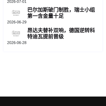
2026-07-01
巴尔加斯破门制胜，瑞士小组
第一含金量十足
2026-06-29
昂达夫替补双响，德国逆转科
特迪瓦提前晋级
2026-06-28