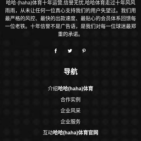
哈哈·(haha)体育十年运营,信誉无忧,哈哈体育走过十年风风
雨雨，从未让任何一位真心支持我们的用户失望过。我们用
最严格的风控、最快的出款速度、最贴心的会员体系回馈每
一位老铁。十年信誉不是广告语，是我们对每一位球迷最郑
重的承诺。
导航
介绍
哈哈(haha)体育
合作实例
企业风采
企业服务
互动
哈哈(haha)体育官网