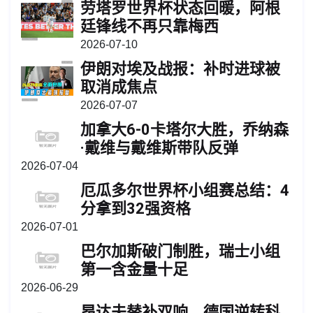
劳塔罗世界杯状态回暖，阿根
廷锋线不再只靠梅西
2026-07-10
伊朗对埃及战报：补时进球被
取消成焦点
2026-07-07
加拿大6-0卡塔尔大胜，乔纳森
·戴维与戴维斯带队反弹
2026-07-04
厄瓜多尔世界杯小组赛总结：4
分拿到32强资格
2026-07-01
巴尔加斯破门制胜，瑞士小组
第一含金量十足
2026-06-29
昂达夫替补双响，德国逆转科