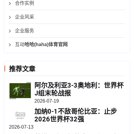
合作实例
企业风采
企业服务
互动
哈哈(haha)体育官网
推荐文章
阿尔及利亚3-3奥地利：世界杯
J组末轮战报
2026-07-19
加纳0-1不敌哥伦比亚：止步
2026世界杯32强
2026-07-13