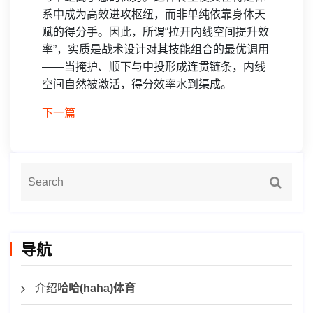
系中成为高效进攻枢纽，而非单纯依靠身体天
赋的得分手。因此，所谓“拉开内线空间提升效
率”，实质是战术设计对其技能组合的最优调用
——当掩护、顺下与中投形成连贯链条，内线
空间自然被激活，得分效率水到渠成。
下一篇
导航
介绍
哈哈(haha)体育