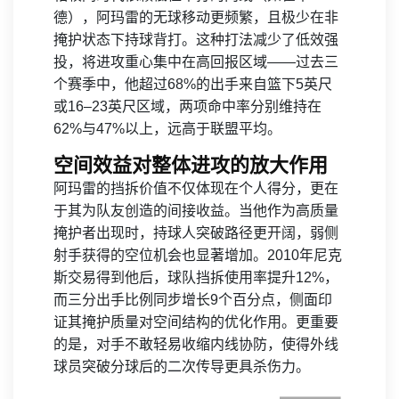
德），阿玛雷的无球移动更频繁，且极少在非
掩护状态下持球背打。这种打法减少了低效强
投，将进攻重心集中在高回报区域——过去三
个赛季中，他超过68%的出手来自篮下5英尺
或16–23英尺区域，两项命中率分别维持在
62%与47%以上，远高于联盟平均。
空间效益对整体进攻的放大作用
阿玛雷的挡拆价值不仅体现在个人得分，更在
于其为队友创造的间接收益。当他作为高质量
掩护者出现时，持球人突破路径更开阔，弱侧
射手获得的空位机会也显著增加。2010年尼克
斯交易得到他后，球队挡拆使用率提升12%，
而三分出手比例同步增长9个百分点，侧面印
证其掩护质量对空间结构的优化作用。更重要
的是，对手不敢轻易收缩内线协防，使得外线
球员突破分球后的二次传导更具杀伤力。