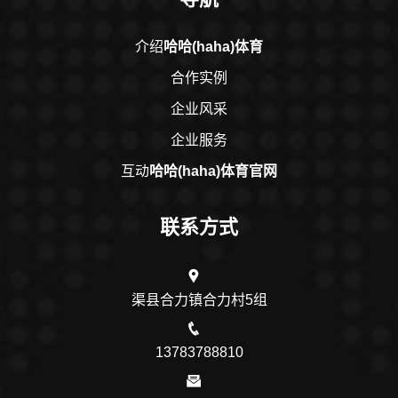
介绍
哈哈(haha)体育
合作实例
企业风采
企业服务
互动
哈哈(haha)体育官网
联系方式
渠县合力镇合力村5组
13783788810