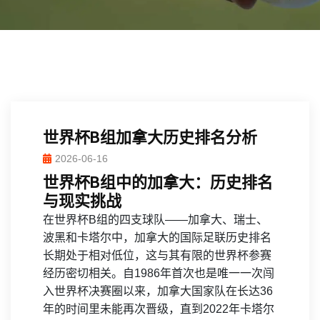
世界杯B组加拿大历史排名分析
2026-06-16
世界杯B组中的加拿大：历史排名
与现实挑战
在世界杯B组的四支球队——加拿大、瑞士、
波黑和卡塔尔中，加拿大的国际足联历史排名
长期处于相对低位，这与其有限的世界杯参赛
经历密切相关。自1986年首次也是唯一一次闯
入世界杯决赛圈以来，加拿大国家队在长达36
年的时间里未能再次晋级，直到2022年卡塔尔