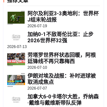
推荐文章
阿尔及利亚3-3奥地利：世界杯
J组末轮战报
2026-07-19
加纳0-1不敌哥伦比亚：止步
2026世界杯32强
2026-07-13
劳塔罗世界杯状态回暖，阿根
廷锋线不再只靠梅西
2026-07-10
伊朗对埃及战报：补时进球被
取消成焦点
2026-07-07
加拿大6-0卡塔尔大胜，乔纳森
·戴维与戴维斯带队反弹