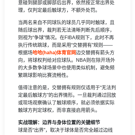
意碰到腿部或脚部后出界，依然按正常出界处
理，仅判定最后触球方，不额外处罚。
当两名来自不同球队的球员几乎同时触球，且
随后球出界，裁判若无法清晰判断先后顺序，
则视为“争球”情况。在FIBA规则下，此时不再
执行传统跳球，而是采用“交替拥有”规则——
根据场
哈哈(haha)体育官网
边交替拥有箭头方
向，将球权判给对应球队。NBA则在除开场外
的大多数争球场景中也使用类似机制，避免频
繁跳球影响比赛流畅性。
值得注意的是，交替拥有规则仅适用于“无法判
定最后触球方”的出界情形。一旦裁判通过回放
或现场观察确认了触球顺序，就必须依据实际
触球方判定球权，而非直接启用箭头。
实战理解：边界与身体位置的关键细节
球是否“出界”，取决于球体是否完全越过边线