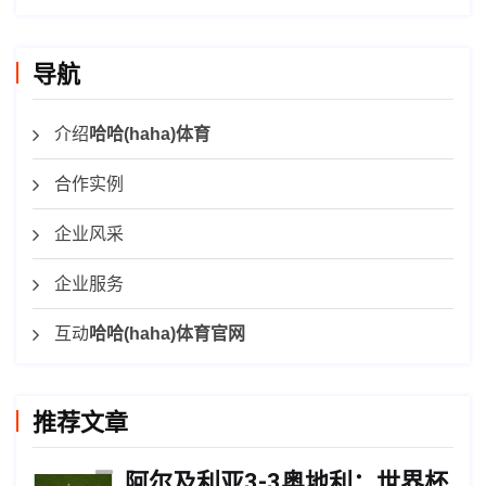
导航
介绍
哈哈(haha)体育
合作实例
企业风采
企业服务
互动
哈哈(haha)体育官网
推荐文章
阿尔及利亚3-3奥地利：世界杯