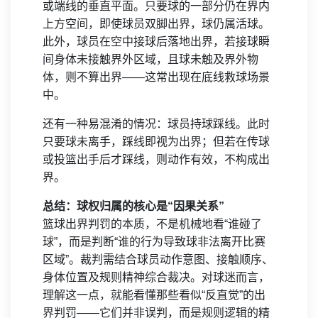
或端线的垂直平面。只要球的一部分仍在界内
上方空间，即使球员双脚出界，球仍属活球。
此外，球员在空中接球后落地出界，若接球瞬
间身体未接触界外区域，且球未触及界外物
体，则不算出界——这常出现在底线救球场景
中。
还有一种易混淆的情况：球员持球踩线。此时
只要球未离手，踩线即视为出界；但若在传球
或投篮出手后才踩线，则动作有效，不构成出
界。
总结：球权归属的核心是“因果关系”
篮球出界判罚的本质，不是机械地看“谁碰了
球”，而是判断“谁的行为导致球非法离开比赛
区域”。裁判需结合球员动作意图、接触顺序、
身体位置及规则精神综合裁决。对球迷而言，
理解这一点，就能看懂那些看似“反直觉”的出
界判罚——它们并非误判，而是规则逻辑的精