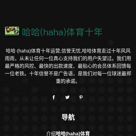
哈哈·(haha)体育十年运营,信誉无忧,哈哈体育走过十年风风
雨雨，从未让任何一位真心支持我们的用户失望过。我们用
最严格的风控、最快的出款速度、最贴心的会员体系回馈每
一位老铁。十年信誉不是广告语，是我们对每一位球迷最郑
重的承诺。
导航
介绍
哈哈(haha)体育