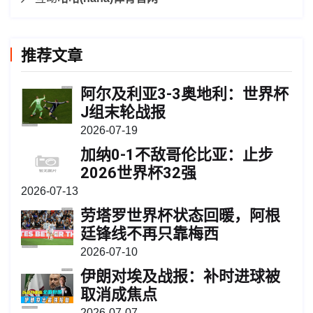
推荐文章
阿尔及利亚3-3奥地利：世界杯
J组末轮战报
2026-07-19
加纳0-1不敌哥伦比亚：止步
2026世界杯32强
2026-07-13
劳塔罗世界杯状态回暖，阿根
廷锋线不再只靠梅西
2026-07-10
伊朗对埃及战报：补时进球被
取消成焦点
2026-07-07