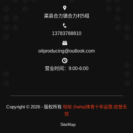
渠县合力镇合力村5组
13783788810
oilproducing@outlook.com
营业时间：9:00-6:00
Copyright © 2026 - 版权所有
哈哈·(haha)体育十年运营,信誉无
忧
SiteMap