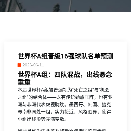
世界杯A组晋级16强球队名单预测
2026-06-11
世界杯A组：四队混战，出线悬念
重重
本届世界杯A组被普遍视为“死亡之组”与“机会
之组”的结合体——既有传统劲旅压阵，也有亚
洲与非洲代表虎视眈眈。墨西哥、韩国、捷克
与南非同处一组，实力接近、风格迥异，使得
小组出线形势充满变数。