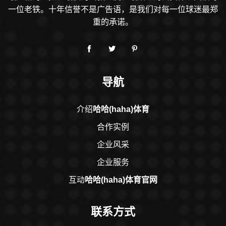
一位老铁。十年信誉不是广告语，是我们对每一位球迷最郑
重的承诺。
导航
介绍
哈哈(haha)体育
合作实例
企业风采
企业服务
互动
哈哈(haha)体育官网
联系方式