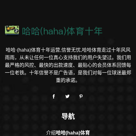
哈哈·(haha)体育十年运营,信誉无忧,哈哈体育走过十年风风
雨雨，从未让任何一位真心支持我们的用户失望过。我们用
最严格的风控、最快的出款速度、最贴心的会员体系回馈每
一位老铁。十年信誉不是广告语，是我们对每一位球迷最郑
重的承诺。
导航
介绍
哈哈(haha)体育