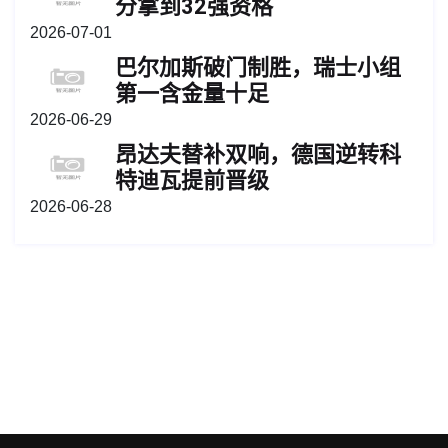
分拿到32强资格
2026-07-01
巴尔加斯破门制胜，瑞士小组
第一含金量十足
2026-06-29
昂达夫替补双响，德国逆转科
特迪瓦提前晋级
2026-06-28