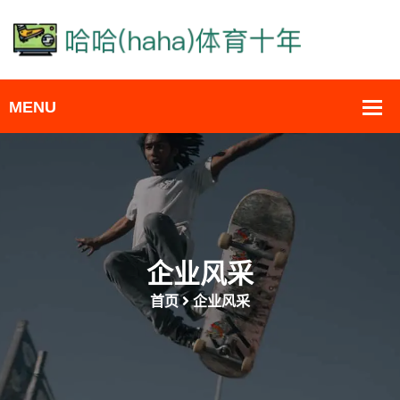
企业风采
首页
企业风采