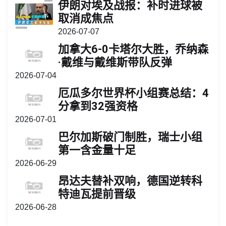
伊朗对埃及战报：补时进球被
取消成焦点
2026-07-07
加拿大6-0卡塔尔大胜，乔纳森
·戴维与戴维斯带队反弹
2026-07-04
厄瓜多尔世界杯小组赛总结：4
分拿到32强资格
2026-07-01
巴尔加斯破门制胜，瑞士小组
第一含金量十足
2026-06-29
昂达夫替补双响，德国逆转科
特迪瓦提前晋级
2026-06-28