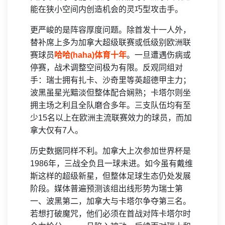
能在狭小空间内创造机会的灵巧型攻击手。
更严峻的是阵容厚度问题。除首发十一人外，
替补席上多为加拿大超级联赛或低级别欧洲联
赛球员
哈哈(haha)体育十年
。一旦遭遇伤病或
停赛，战术调整空间极为有限。反观同组对
手：瑞士拥有扎卡、沙奇里等英超德甲主力；
波黑虽星光黯淡但整体配合娴熟；卡塔尔则坐
拥主场之利且全队磨合多年。三支队伍均有至
少15名以上在欧洲主流联赛效力的球员，而加
拿大仅有7人。
历史数据同样不利。加拿大上次参加世界杯是
1986年，三战全负且一球未进。如今虽有戴维
斯这样的超级新星，但整体足球生态仍处发展
阶段。媒体普遍预测该组出线形势为瑞士第
一、波黑第二，加拿大与卡塔尔争夺第三名。
若想打破魔咒，他们必须在首战对阵卡塔尔时