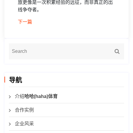
旅更像是一次积累经验的远征，而非真正的出
线争夺者。
下一篇
导航
介绍
哈哈(haha)体育
合作实例
企业风采