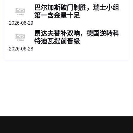
巴尔加斯破门制胜，瑞士小组
第一含金量十足
2026-06-29
昂达夫替补双响，德国逆转科
特迪瓦提前晋级
2026-06-28