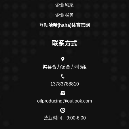
企业风采
企业服务
互动
哈哈(haha)体育官网
联系方式
渠县合力镇合力村5组
13783788810
oilproducing@outlook.com
营业时间：9:00-6:00