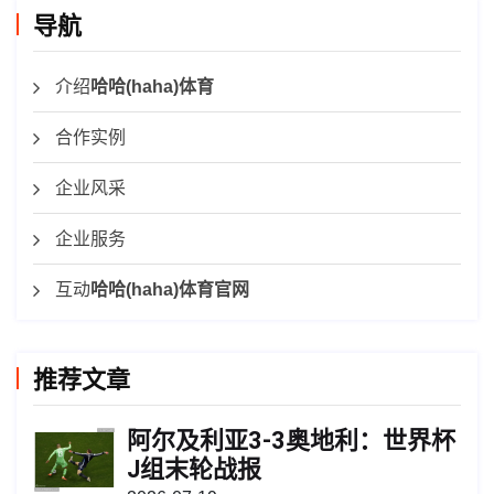
导航
介绍
哈哈(haha)体育
合作实例
企业风采
企业服务
互动
哈哈(haha)体育官网
推荐文章
阿尔及利亚3-3奥地利：世界杯
J组末轮战报