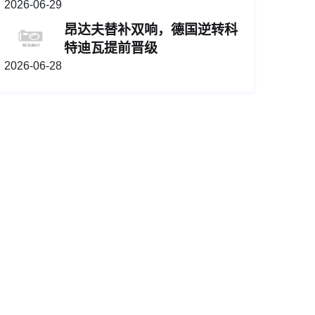
2026-06-29
昂达夫替补双响，德国逆转科
特迪瓦提前晋级
2026-06-28