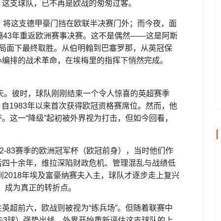
：这支球队，已不再是欧战的匆匆过客。
，将这支德甲豪门挡在欧联半决赛门外；而今夜，面
隔43年重返欧洲赛事决赛。这不是偶然——这是阿斯
局局面下最终取胜。从伯明翰到巴塞罗那，从英冠保
心编排的战术革命，在埃梅里的指挥下悄然完成。
夏天。彼时，球队刚刚结束一个令人惊喜的英超赛季
，自1983年以来首次获得欧冠资格赛席位。然而，他
。这一“降级”起初被外界视为打击，但如今回看，
2-83赛季的欧洲冠军杯（欧冠前身），当时他们作
后四十余年，维拉深陷财政危机、管理混乱与战绩低
到2018年埃及富豪纳赛夫入主，球队才逐步走上复兴
教，成为真正的转折点。
英超前六，欧战则被视为“练兵场”。但随着联赛中
失3球）强势出线，外界开始重新评估这支球队的上