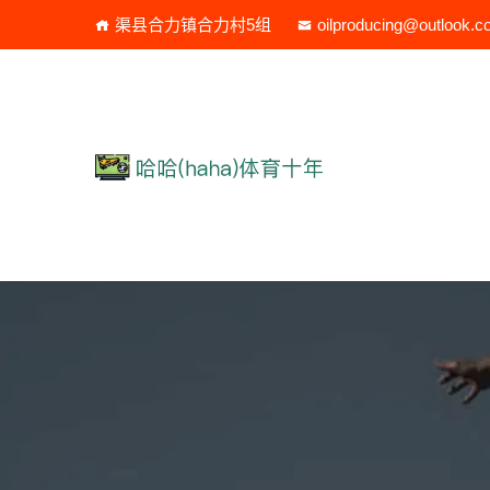
渠县合力镇合力村5组
oilproducing@outlook.