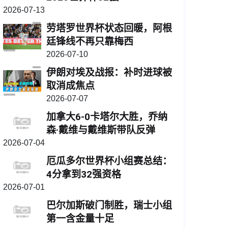
2026-07-13
劳塔罗世界杯状态回暖，阿根
廷锋线不再只靠梅西
2026-07-10
伊朗对埃及战报：补时进球被
取消成焦点
2026-07-07
加拿大6-0卡塔尔大胜，乔纳
森·戴维与戴维斯带队反弹
2026-07-04
厄瓜多尔世界杯小组赛总结：
4分拿到32强资格
2026-07-01
巴尔加斯破门制胜，瑞士小组
第一含金量十足