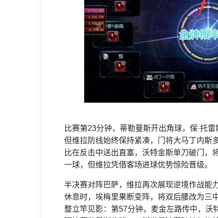
比赛第23分钟，蒂勒曼斯开出角球，保·托
但维拉防线始终保持紧凑，门将大马丁内斯多
比在反击中送出直塞，沃特金斯单刀破门，将
一球，但维拉凭借客场进球优势惊险晋级。
半决赛对阵巴萨，维拉再次展现逆境作战能力
休息时，埃梅里果断变阵，将双后腰改为三
整立竿见影：第57分钟，麦金左路传中，沃