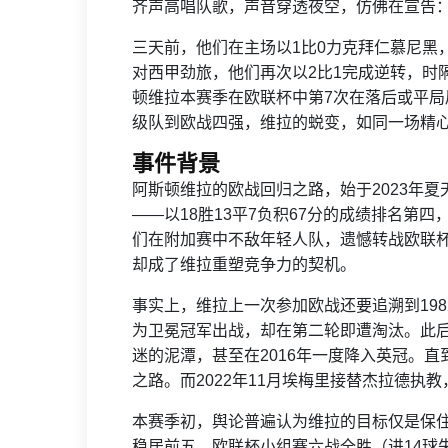
齐声高唱队歌，声音穿透夜空，仿佛在宣告
三天前，他们在主场以1比0力克拜仁慕尼黑
对西甲劲旅，他们再次以2比1完成逆转，时
顿维拉本赛季在欧联杯中第7次在落后或平
级队到欧战四强，维拉的蜕变，如同一场精
事件背景
阿斯顿维拉的欧战回归之路，始于2023年
——以18胜13平7负积67分的成绩排名第四
们在附加赛中不敌年轻人队，遗憾转战欧联杯
却成了维拉重塑竞争力的契机。
事实上，维拉上一次参加欧战还要追溯到198
为卫冕冠军出战，却在第二轮即遭淘汰。此
迷的泥潭，甚至在2016年一度降入英冠。直
之路。而2022年11月埃梅里接替杰拉德执
本赛季初，舆论普遍认为维拉的目标仅是保住
稳居前五、欧联杯小组赛六战全胜（进14球