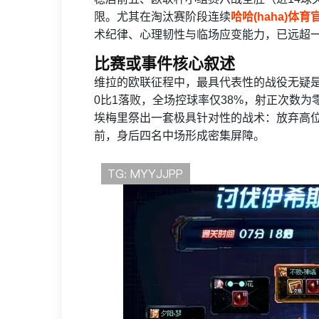
限。尤其在淘汰赛阶段连续
哈哈(haha)体育
术纪律、心理韧性与临场应变能力，已远超一
比赛或事件核心叙述
维拉的欧联征程中，最具代表性的战役无疑是
0比1落败，全场控球率仅38%，射正次数
埃梅里祭出一套极具针对性的战术：放弃高位逼
前，身后四名中场形成密集屏障。