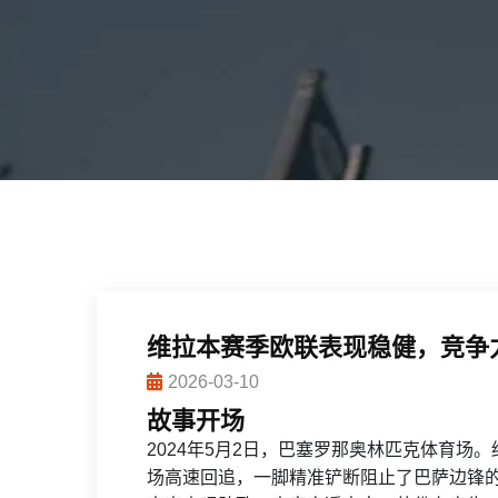
维拉本赛季欧联表现稳健，竞争
2026-03-10
故事开场
2024年5月2日，巴塞罗那奥林匹克体育场
场高速回追，一脚精准铲断阻止了巴萨边锋